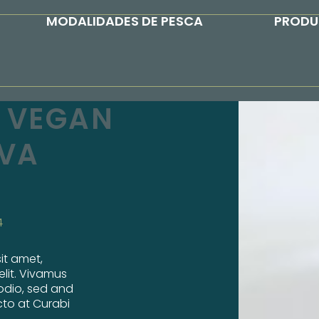
MODALIDADES DE PESCA
PROD
T VEGAN
VA
4
it amet,
elit. Vivamus
odio, sed and
to at Curabi