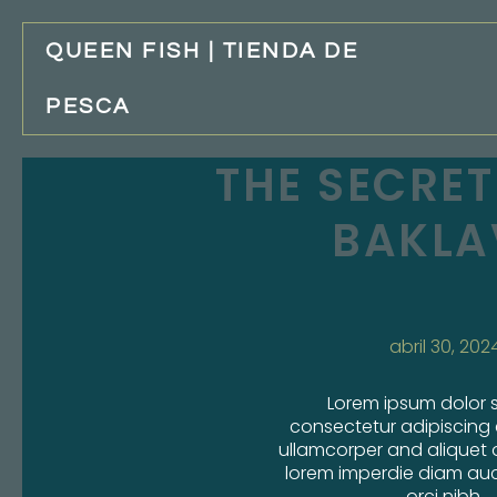
QUEEN FISH | TIENDA DE
PESCA
THE SECRE
BAKLA
abril 30, 202
Lorem ipsum dolor s
consectetur adipiscing 
ullamcorper and aliquet 
lorem imperdie diam auc
orci nibh.