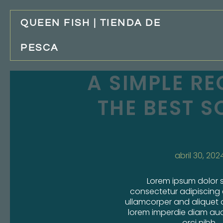
QUEEN FISH | TIENDA DE
PESCA
A SIMPLE RE
THE BEST S
abril 30, 202
Lorem ipsum dolor s
consectetur adipiscing 
ullamcorper and aliquet 
lorem imperdie diam auc
orci nibh.