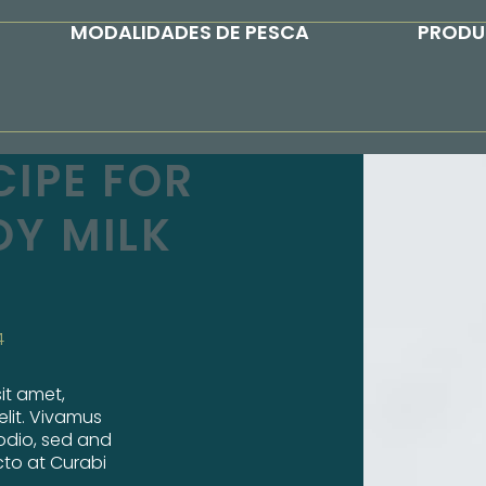
MODALIDADES DE PESCA
PROD
CIPE FOR
OY MILK
4
it amet,
elit. Vivamus
odio, sed and
to at Curabi