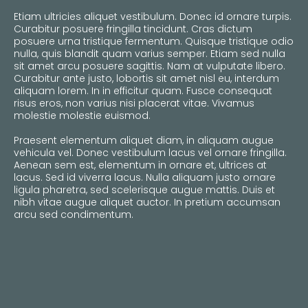
Etiam ultricies aliquet vestibulum. Donec id ornare turpis.
Curabitur posuere fringilla tincidunt. Cras dictum
posuere urna tristique fermentum. Quisque tristique odio
nulla, quis blandit quam varius semper. Etiam sed nulla
sit amet arcu posuere sagittis. Nam at vulputate libero.
Curabitur ante justo, lobortis sit amet nisl eu, interdum
aliquam lorem. In in efficitur quam. Fusce consequat
risus eros, non varius nisi placerat vitae. Vivamus
molestie molestie euismod.
Praesent elementum aliquet diam, in aliquam augue
vehicula vel. Donec vestibulum lacus vel ornare fringilla.
Aenean sem est, elementum in ornare et, ultrices at
lacus. Sed id viverra lacus. Nulla aliquam justo ornare
ligula pharetra, sed scelerisque augue mattis. Duis et
nibh vitae augue aliquet auctor. In pretium accumsan
arcu sed condimentum.